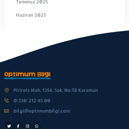
Temmuz 2025
Haziran 2025
Pirireis Mah. 1356. Sok. No:5B Karaman
0(338) 212 45 00
bilgi@optimumbilgi.com