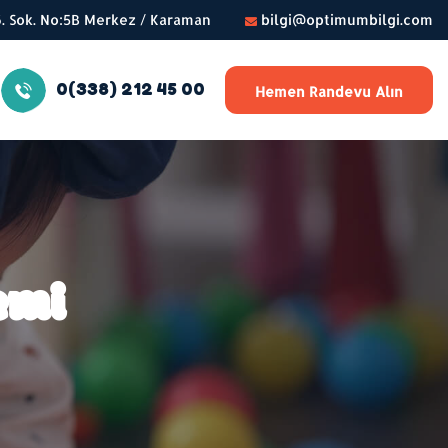
56. Sok. No:5B Merkez / Karaman
bilgi@optimumbilgi.com
0(338) 212 45 00
Hemen Randevu Alın
emi