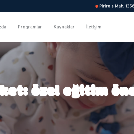
Pirireis Mah. 13
zda
Programlar
Kaynaklar
İletişim
iket:
özel eğitim ön