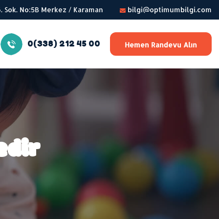
56. Sok. No:5B Merkez / Karaman
bilgi@optimumbilgi.com
0(338) 212 45 00
Hemen Randevu Alın
edir