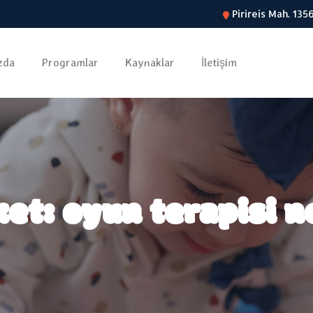
Pirireis Mah. 13
zda
Programlar
Kaynaklar
İletişim
ket:
oyun terapisi n