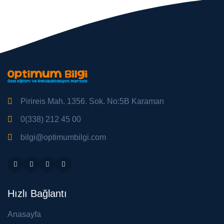
Pirireis Mah. 1356. Sok. No:5B Karaman
0(338) 212 45 00
bilgi@optimumbilgi.com
Hızlı Bağlantı
Anasayfa