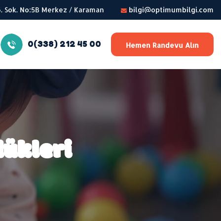
56. Sok. No:5B Merkez / Karaman
bilgi@optimumbilgi.com
0(338) 212 45 00
Hemen Randevu Alın
ükleri