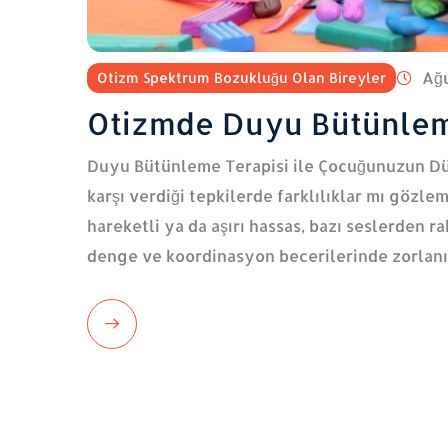
Ağu
Otizm Spektrum Bozukluğu Olan Bireyler
Otizmde Duyu Bütünle
Duyu Bütünleme Terapisi ile Çocuğunuzun Dü
karşı verdiği tepkilerde farklılıklar mı gözle
hareketli ya da aşırı hassas, bazı seslerden
denge ve koordinasyon becerilerinde zorlanı
Read
More