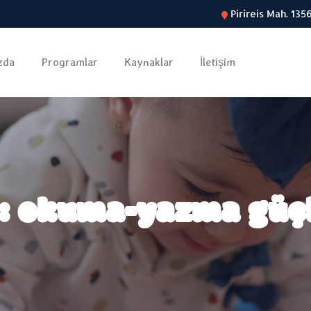
Pirireis Mah. 13
zda
Programlar
Kaynaklar
İletişim
t:
okuma-yazma güçl