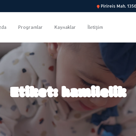
Pirireis Mah. 13
zda
Programlar
Kaynaklar
İletişim
Etiket:
hamilelik