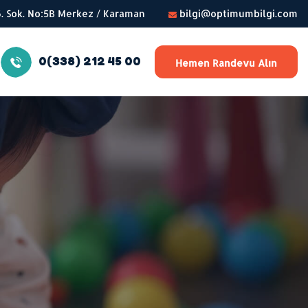
56. Sok. No:5B Merkez / Karaman
bilgi@optimumbilgi.com
0(338) 212 45 00
Hemen Randevu Alın