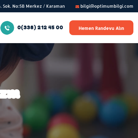
56. Sok. No:5B Merkez / Karaman
bilgi@optimumbilgi.com
0(338) 212 45 00
Hemen Randevu Alın
izm