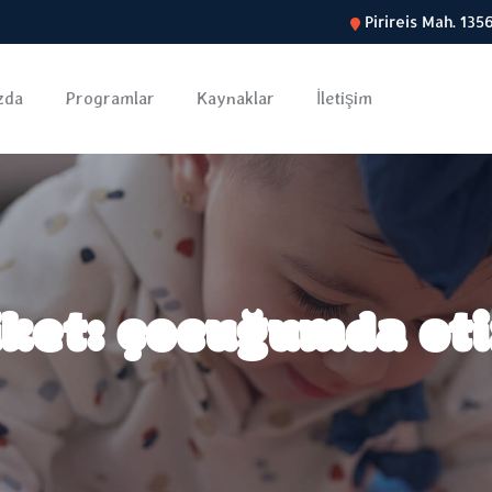
Pirireis Mah. 13
zda
Programlar
Kaynaklar
İletişim
iket:
çocuğumda ot