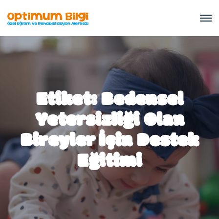
Etiket:
Bedensel
Yetersizliği Olan
Bireyler İçin Destek
Eğitimi