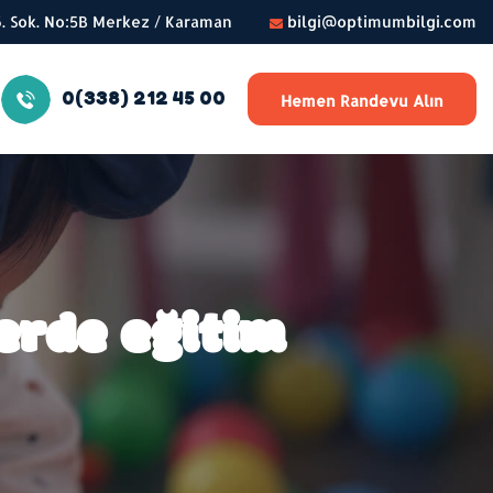
56. Sok. No:5B Merkez / Karaman
bilgi@optimumbilgi.com
0(338) 212 45 00
Hemen Randevu Alın
lerde eğitim