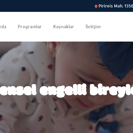
Pirireis Mah. 13
zda
Programlar
Kaynaklar
İletişim
ensel engelli birey