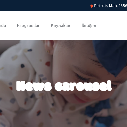
Pirireis Mah. 13
zda
Programlar
Kaynaklar
İletişim
News carousel