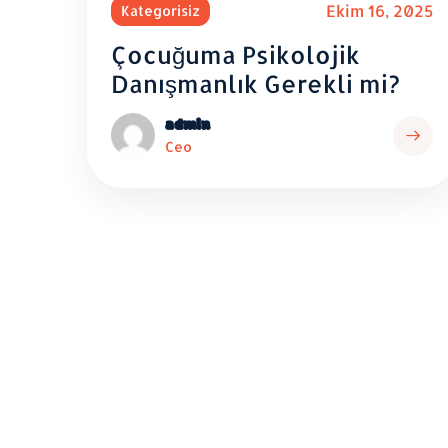
Ekim 16, 2025
E
Kategorisiz
olojik
Eğitimle Bedensel
rekli mi?
Engellerin Üstesi
Gelmek Mümkün 
Read
admin
Ceo
More