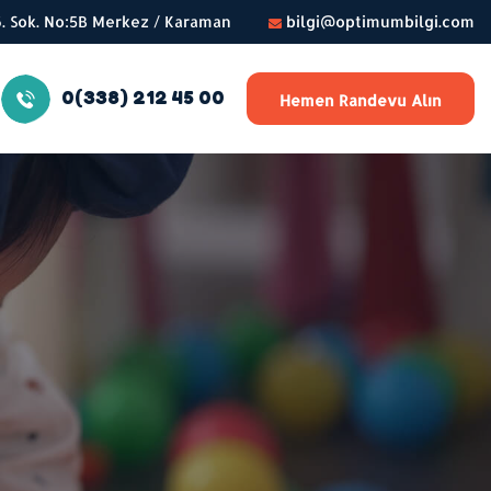
56. Sok. No:5B Merkez / Karaman
bilgi@optimumbilgi.com
0(338) 212 45 00
Hemen Randevu Alın