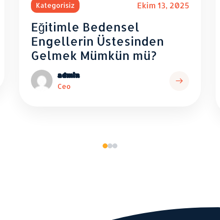
kim 13, 2025
Otizm Spektrum Bozukluğu Olan Bire
Ekim 9, 2025
Otizmli Çocuklar İçin
nden
Sosyal Beceri Atölyel
mü?
Neden Önemlidir?
admin
Read
Ceo
More