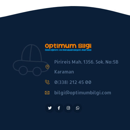
Pirireis Mah. 1356. Sok. No:5B
Karaman
0(338) 212 45 00
bilgi@optimumbilgi.com